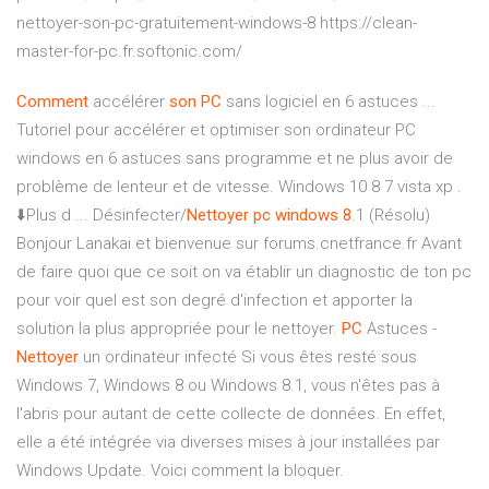
nettoyer-son-pc-gratuitement-windows-8 https://clean-
master-for-pc.fr.softonic.com/
Comment
accélérer
son PC
sans logiciel en 6 astuces ...
Tutoriel pour accélérer et optimiser son ordinateur PC
windows en 6 astuces sans programme et ne plus avoir de
problème de lenteur et de vitesse. Windows 10 8 7 vista xp .
⬇️Plus d ... Désinfecter/
Nettoyer
pc
windows
8
.1 (Résolu)
Bonjour Lanakai et bienvenue sur forums.cnetfrance.fr Avant
de faire quoi que ce soit on va établir un diagnostic de ton pc
pour voir quel est son degré d'infection et apporter la
solution la plus appropriée pour le nettoyer.
PC
Astuces -
Nettoyer
un ordinateur infecté Si vous êtes resté sous
Windows 7, Windows 8 ou Windows 8.1, vous n'êtes pas à
l'abris pour autant de cette collecte de données. En effet,
elle a été intégrée via diverses mises à jour installées par
Windows Update. Voici comment la bloquer.