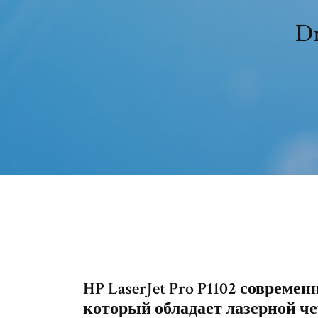
Dr
HP LaserJet Pro P1102 соврем
который обладает лазерной ч