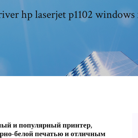
iver hp laserjet p1102 windows
енный и популярный принтер,
ерно-белой печатью и отличным