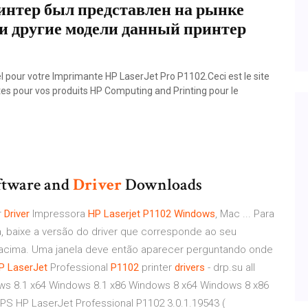
интер был представлен на рынке
 и другие модели данный принтер
iel pour votre Imprimante HP LaserJet Pro P1102.Ceci est le site
otes pour vos produits HP Computing and Printing pour le
ftware and
Driver
Downloads
r
Driver
Impressora
HP
Laserjet
P1102
Windows
, Mac ... Para
a, baixe a versão do driver que corresponde ao seu
o acima. Uma janela deve então aparecer perguntando onde
P
LaserJet
Professional
P1102
printer
drivers
- drp.su all
s 8.1 x64 Windows 8.1 x86 Windows 8 x64 Windows 8 x86
S HP LaserJet Professional P1102 3.0.1.19543 (