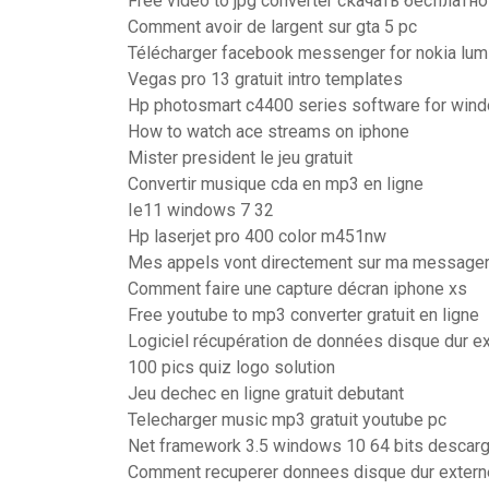
Free video to jpg converter скачать бесплатн
Comment avoir de largent sur gta 5 pc
Télécharger facebook messenger for nokia lum
Vegas pro 13 gratuit intro templates
Hp photosmart c4400 series software for win
How to watch ace streams on iphone
Mister president le jeu gratuit
Convertir musique cda en mp3 en ligne
Ie11 windows 7 32
Hp laserjet pro 400 color m451nw
Mes appels vont directement sur ma message
Comment faire une capture décran iphone xs
Free youtube to mp3 converter gratuit en ligne
Logiciel récupération de données disque dur 
100 pics quiz logo solution
Jeu dechec en ligne gratuit debutant
Telecharger music mp3 gratuit youtube pc
Net framework 3.5 windows 10 64 bits descarg
Comment recuperer donnees disque dur extern