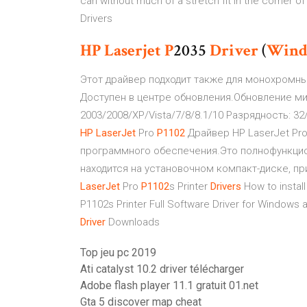
can without much of a stretch fit in the corner of
Drivers
HP
Laserjet
P
2035
Driver
(
Wind
Этот драйвер подходит также для монохромны
Доступен в центре обновления.Обновление м
2003/2008/XP/Vista/7/8/8.1/10 Разрядность: 32
HP
LaserJet
Pro
P
1102
Драйвер HP LaserJet Pro
программного обеспечения.Это полнофункци
находится на установочном компакт-диске, пр
LaserJet
Pro
P
1102
s Printer
Drivers
How to install
P1102s Printer Full Software Driver for Window
Driver
Downloads
Top jeu pc 2019
Ati catalyst 10.2 driver télécharger
Adobe flash player 11.1 gratuit 01.net
Gta 5 discover map cheat