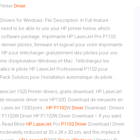
Printer
Driver
rivers for Windows. File Description. In Full feature
u need to be able to use your HP printer below, which
 CD software package. Imprimante HP LaserJet Pro P1102
dernier pilotes, firmware et logiciel pour votre Imprimante
de HP pour télécharger gratuitement des pilotes pour vos
ème d'exploitation Windows et Mac. Téléchargez les
tallez le pilote HP LaserJet Professional P1102 pour
ack Solution pour l’installation automatique du pilote ...
serJet 1320 Printer drivers, gratis download. HP LaserJet
eer de nieuwste driver voor HP1320. Download de nieuwste en
P LaserJet 1320-print…
HP
P
1102
W
Driver
Download - Drivers
P1102W Driver HP P1102W Driver Download – If you want
ds Read More
HP
LaserJet
Pro
P1102
Driver
Download | Driver
derately reduced at 35 x 24 x 20 cm, and this implies it