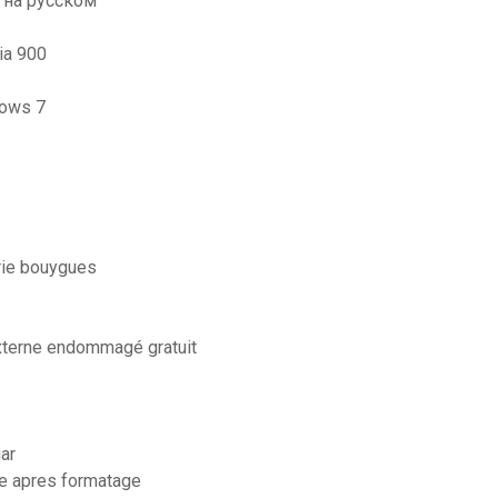
о на русском
ia 900
dows 7
rie bouygues
externe endommagé gratuit
ar
e apres formatage