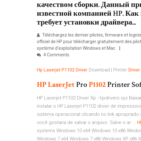
качеством сборки. Данный пр
известной компанией HP. Как
требует установки драйвера...
Téléchargez les dernier pilotes, firmware et logic
officiel de HP pour télécharger gratuitement des pil
système d'exploitation Windows et Mac.
4 Comments
Hp
Laserjet
P1102
Driver
Download | Printer
Driver
HP
LaserJet
Pro
P1102
Printer So
HP Laserjet P1102 Driver Xp - hpdrivers.xyz Baixa
instalar o HP Laserjet P1102 driver de impressor
sistema operacional clicando no link apropriad
você gostaria de salvar o arquivo. Salve o ar ...
H
systems Windows 10 x64 Windows 10 x86 Window
Windows 7 x64 Windows 7 x86 Windows XP x86 XP