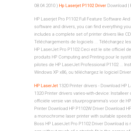
08.04.2010 )
Hp
Laserjet
P1102
Driver
Download | 
HP Laserjet Pro P1102 Full Feature Software And D
software and drivers, you can find everything yo
includes a complete set of printer drivers like
Téléchargements de logiciels ... Téléchargez les 
HP LaserJet Pro P1102.Ceci est le site officiel 
produits HP Computing and Printing pour le syst
pilotes de HP LaserJet Professional P1102 ... Ins
Windows XP x86, ou téléchargez le logiciel DriverP
HP
LaserJet
1320 Printer drivers - Download
HP La
1320 Printer drivers varies-with-device: Install
officiële versie van stuurprogramma's voor de H
Printer Download
HP P1102W Driver Download HP 
a monochrome laser printer with suitable spee
Boss
HP LaserJet Pro P1102 Driver Download is mo