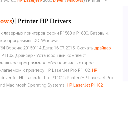
 a work...
HP
Laserjet
P
2035
Driver
(
Windows
) | Printer HP
ows
) | Printer HP Drivers
х лазерных принтеров серии P1560 и P1600. Базовый.
икропрограммы. ОС: Windows
/64 Версия: 20150114 Дата: 16.07.2015. Скачать
драйвер
 P1102. Драйвер - Установочный комплект
ональное программное обеспечение, которое
илагаемом к принтеру HP LaserJet Pro P1102.
HP
 driver for HP LaserJet Pro P1102s Printer?HP LaserJet Pro
s and Macintosh Operating Systems.
HP
LaserJet
P
1102