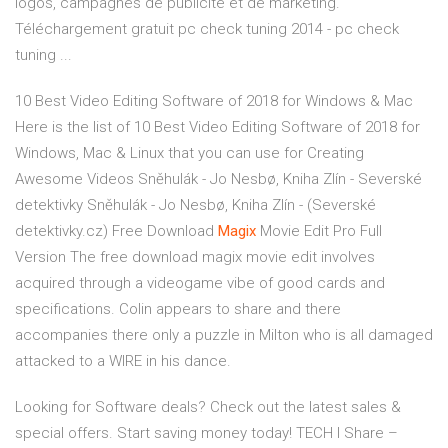
logos, campagnes de publicité et de marketing.
Téléchargement gratuit pc check tuning 2014 - pc check
tuning ...
10 Best Video Editing Software of 2018 for Windows & Mac
Here is the list of 10 Best Video Editing Software of 2018 for
Windows, Mac & Linux that you can use for Creating
Awesome Videos
Sněhulák - Jo Nesbø, Kniha Zlín - Severské
detektivky
Sněhulák - Jo Nesbø, Kniha Zlín - (Severské
detektivky.cz)
Free Download
Magix
Movie Edit Pro Full
Version
The free download magix movie edit involves
acquired through a videogame vibe of good cards and
specifications. Colin appears to share and there
accompanies there only a puzzle in Milton who is all damaged
attacked to a WIRE in his dance.
Looking for Software deals? Check out the latest sales &
special offers. Start saving money today!
TECH I Share –