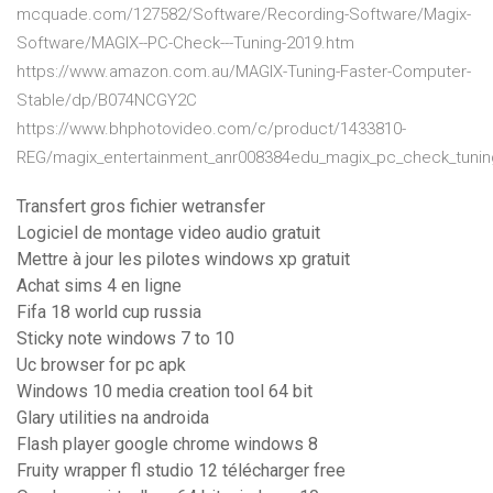
mcquade.com/127582/Software/Recording-Software/Magix-
Software/MAGIX--PC-Check---Tuning-2019.htm
https://www.amazon.com.au/MAGIX-Tuning-Faster-Computer-
Stable/dp/B074NCGY2C
https://www.bhphotovideo.com/c/product/1433810-
REG/magix_entertainment_anr008384edu_magix_pc_check_tunin
Transfert gros fichier wetransfer
Logiciel de montage video audio gratuit
Mettre à jour les pilotes windows xp gratuit
Achat sims 4 en ligne
Fifa 18 world cup russia
Sticky note windows 7 to 10
Uc browser for pc apk
Windows 10 media creation tool 64 bit
Glary utilities na androida
Flash player google chrome windows 8
Fruity wrapper fl studio 12 télécharger free