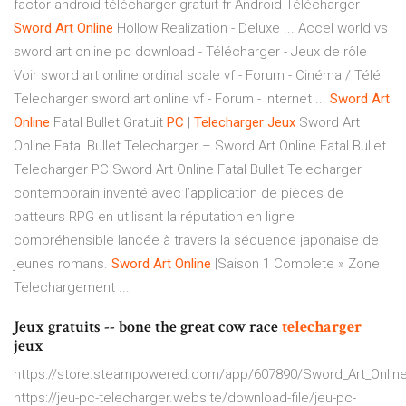
factor android télécharger gratuit fr Android Télécharger
Sword
Art
Online
Hollow Realization - Deluxe ... Accel world vs
sword art online pc download - Télécharger - Jeux de rôle
Voir sword art online ordinal scale vf - Forum - Cinéma / Télé
Telecharger sword art online vf - Forum - Internet ...
Sword
Art
Online
Fatal Bullet Gratuit
PC
|
Telecharger
Jeux
Sword Art
Online Fatal Bullet Telecharger – Sword Art Online Fatal Bullet
Telecharger PC Sword Art Online Fatal Bullet Telecharger
contemporain inventé avec l’application de pièces de
batteurs RPG en utilisant la réputation en ligne
compréhensible lancée à travers la séquence japonaise de
jeunes romans.
Sword
Art
Online
|Saison 1 Complete » Zone
Telechargement ...
Jeux gratuits -- bone the great cow race
telecharger
jeux
https://store.steampowered.com/app/607890/Sword_Art_Online_
https://jeu-pc-telecharger.website/download-file/jeu-pc-