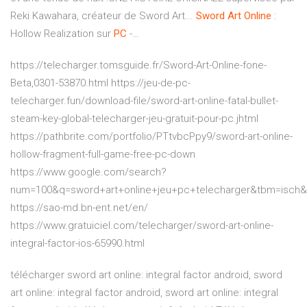
Reki Kawahara, créateur de Sword Art...
Sword
Art
Online
:
Hollow Realization sur
PC
-…
https://telecharger.tomsguide.fr/Sword-Art-Online-fone-
Beta,0301-53870.html https://jeu-de-pc-
telecharger.fun/download-file/sword-art-online-fatal-bullet-
steam-key-global-telecharger-jeu-gratuit-pour-pc.jhtml
https://pathbrite.com/portfolio/PTtvbcPpy9/sword-art-online-
hollow-fragment-full-game-free-pc-down
https://www.google.com/search?
num=100&q=sword+art+online+jeu+pc+telecharger&tbm=isch
https://sao-md.bn-ent.net/en/
https://www.gratuiciel.com/telecharger/sword-art-online-
integral-factor-ios-65990.html
télécharger sword art online: integral factor android, sword
art online: integral factor android, sword art online: integral