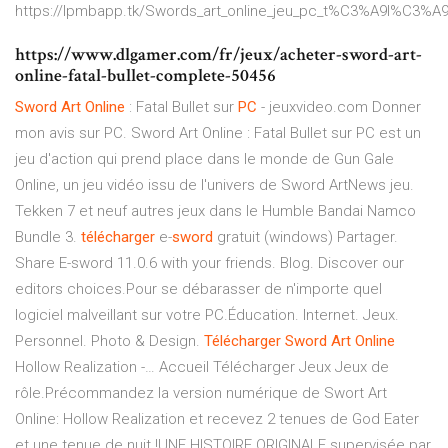
https://lpmbapp.tk/Swords_art_online_jeu_pc_t%C3%A9l%C3%A9
https://www.dlgamer.com/fr/jeux/acheter-sword-art-
online-fatal-bullet-complete-50456
Sword
Art
Online
: Fatal Bullet sur
PC
- jeuxvideo.com Donner
mon avis sur PC. Sword Art Online : Fatal Bullet sur PC est un
jeu d'action qui prend place dans le monde de Gun Gale
Online, un jeu vidéo issu de l'univers de Sword ArtNews jeu.
Tekken 7 et neuf autres jeux dans le Humble Bandai Namco
Bundle 3.
télécharger
e-
sword
gratuit (windows) Partager.
Share E-sword 11.0.6 with your friends. Blog. Discover our
editors choices.Pour se débarasser de n'importe quel
logiciel malveillant sur votre PC.Éducation. Internet. Jeux.
Personnel. Photo & Design.
Télécharger
Sword
Art
Online
Hollow Realization -… Accueil Télécharger Jeux Jeux de
rôle.Précommandez la version numérique de Swort Art
Online: Hollow Realization et recevez 2 tenues de God Eater
et une tenue de nuit !UNE HISTOIRE ORIGINALE supervisée par